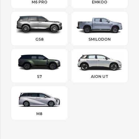
M6 PRO
EMKOO
GS8
SMILODON
S7
AION UT
M8